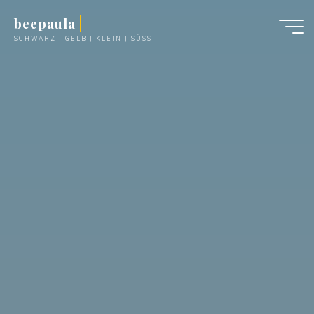
Zum
beepaula
Inhalt
SCHWARZ | GELB | KLEIN | SÜSS
springen