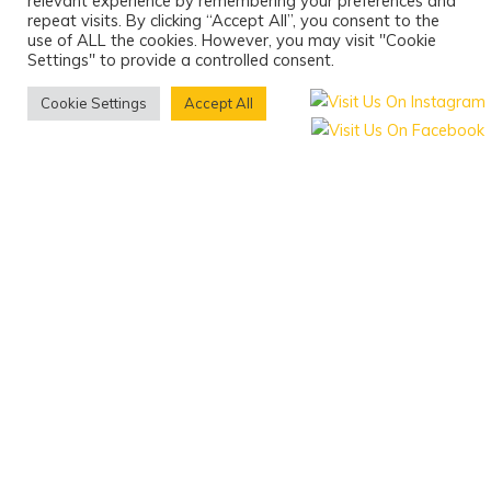
relevant experience by remembering your preferences and
repeat visits. By clicking “Accept All”, you consent to the
use of ALL the cookies. However, you may visit "Cookie
Settings" to provide a controlled consent.
Cookie Settings
Accept All
bee paula
wir
Christopher ist selbstständiger Industrie Designer
und hat sein Büro in Mühldorf. Er arbeitet viel und
genau und schafft es seinen Beruf und die Imkerei
unter einen Hut zu bringen – zumindest meistens.
Christopher ist auch ein sehr begabter
Hobbytischler und baut Beuten, Rähmchen,
Ablegerkästen und andere Objekte im
Handumdrehen im Keller. Verwendet wird dabei