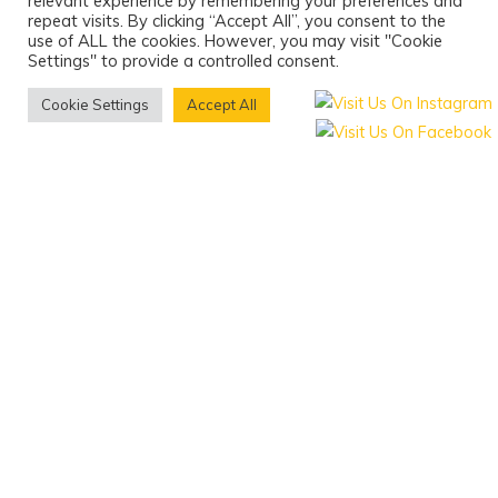
relevant experience by remembering your preferences and
repeat visits. By clicking “Accept All”, you consent to the
use of ALL the cookies. However, you may visit "Cookie
Settings" to provide a controlled consent.
Cookie Settings
Accept All
bee paula
wir
Christopher ist selbstständiger Industrie Designer
und hat sein Büro in Mühldorf. Er arbeitet viel und
genau und schafft es seinen Beruf und die Imkerei
unter einen Hut zu bringen – zumindest meistens.
Christopher ist auch ein sehr begabter
Hobbytischler und baut Beuten, Rähmchen,
Ablegerkästen und andere Objekte im
Handumdrehen im Keller. Verwendet wird dabei