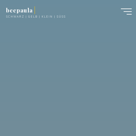
Zum
beepaula
Inhalt
SCHWARZ | GELB | KLEIN | SÜSS
springen